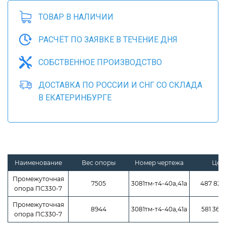
ТОВАР В НАЛИЧИИ
РАСЧЁТ ПО ЗАЯВКЕ В ТЕЧЕНИЕ ДНЯ
СОБСТВЕННОЕ ПРОИЗВОДСТВО
ДОСТАВКА ПО РОССИИ И СНГ СО СКЛАДА
В ЕКАТЕРИНБУРГЕ
Наименование
Вес опоры
Номер чертежа
Цен
Промежуточная
7505
3081тм-т4-40а,41а
487 825
опора ПС330-7
Промежуточная
8944
3081тм-т4-40а,41а
581 360 
опора ПС330-7