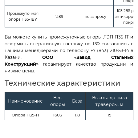
покрыт
103 285 руб
Промежуточная
1589
по запросу
антикорроз
опора П35-1ВУ
покрыт
Вы можете купить промежуточные опоры ЛЭП П35-1Т и
оформить оперативную поставку по РФ связавшись с
нашими менеджерами по телефону +7 (843) 210-53-14 в
Казани.
ООО «Завод Стальных
Конструкций»
гарантирует качество продукции и
низкие цены.
Технические характеристики
Вес
Высота до низа
Наименование
База
опоры
траверсы, м
Опора П35-1T
1603
1,8
15