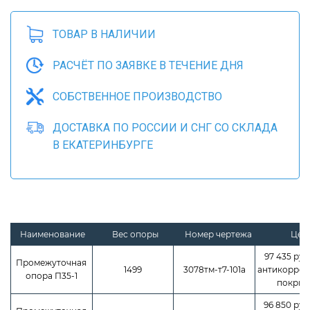
ТОВАР В НАЛИЧИИ
РАСЧЁТ ПО ЗАЯВКЕ В ТЕЧЕНИЕ ДНЯ
СОБСТВЕННОЕ ПРОИЗВОДСТВО
ДОСТАВКА ПО РОССИИ И СНГ СО СКЛАДА
В ЕКАТЕРИНБУРГЕ
Наименование
Вес опоры
Номер чертежа
Цен
97 435 руб.
Промежуточная
1499
3078тм-т7-101а
антикорроз
опора П35-1
покрыт
96 850 руб.